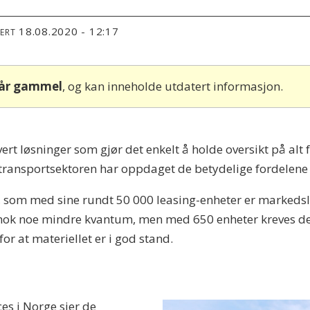
18.08.2020 - 12:17
TERT
 år gammel
, og kan inneholde utdatert informasjon.
rt løsninger som gjør det enkelt å holde oversikt på alt fr
og transportsektoren har oppdaget de betydelige fordelene
s, som med sine rundt 50 000 leasing-enheter er markeds
 nok noe mindre kvantum, men med 650 enheter kreves det
or at materiellet er i god stand.
es i Norge sier de