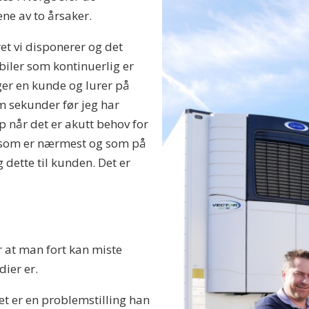
ne av to årsaker.
ret vi disponerer og det
 biler som kontinuerlig er
ger en kunde og lurer på
om sekunder før jeg har
p når det er akutt behov for
lk som er nærmest og som på
dette til kunden. Det er
.
er at man fort kan miste
dier er.
t er en problemstilling han