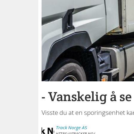
- Vanskelig å s
Visste du at en sporingsenhet ka
Track Norge AS
HTTPS://ITRACKER.NO/