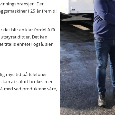
envinningsbransjen. Der
ggsmaskiner i 25 år frem til
 det blir en klar fordel å få
tstyret ditt er. Det kan
t titalls enheter også, sier
ldig mye tid på telefoner
en kan absolutt brukes mer
istå med ved produktene våre,