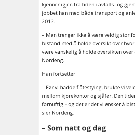
kjenner igjen fra tiden i avfalls- og gj
jobbet han med både transport og anle
2013.
– Man trenger ikke å være veldig stor før
bistand med å holde oversikt over hvor u
være vanskelig å holde oversikten over e
Nordeng.
Han fortsetter:
– Før vi hadde flåtestying, brukte vi ve
mellom kjørekontor og sjåfør. Den tid
fornuftig – og det er det vi ønsker å b
sier Nordeng.
– Som natt og dag